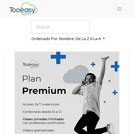
PRODUCT
CATEGORY
Todos los Productos
Ordenado Por: Nombre: De La Z A La A
B/Learning
Presencial / Blearning
ejemplo
E-learning
Marcas Blancas